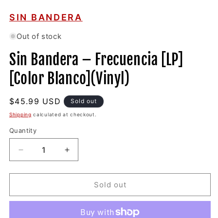
Open
media
1
SIN BANDERA
in
modal
Out of stock
Sin Bandera – Frecuencia [LP]
[Color Blanco](Vinyl)
Regular
$45.99 USD
Sold out
price
Shipping
calculated at checkout.
Quantity
Decrease
Increase
quantity
quantity
for
for
Sin
Sin
Sold out
Bandera
Bandera
–
–
Frecuencia
Frecuencia