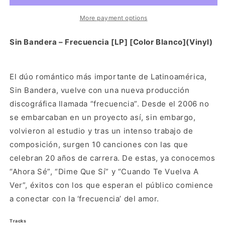
[LP]
[LP]
[Color
[Color
More payment options
Blanco]
Blanco]
(Vinyl)
(Vinyl)
Sin Bandera – Frecuencia [LP] [Color Blanco](Vinyl)
El dúo romántico más importante de Latinoamérica,
Sin Bandera, vuelve con una nueva producción
discográfica llamada “frecuencia”. Desde el 2006 no
se embarcaban en un proyecto así, sin embargo,
volvieron al estudio y tras un intenso trabajo de
composición, surgen 10 canciones con las que
celebran 20 años de carrera. De estas, ya conocemos
“Ahora Sé”, “Dime Que Sí” y “Cuando Te Vuelva A
Ver”, éxitos con los que esperan el público comience
a conectar con la ‘frecuencia’ del amor.
Tracks