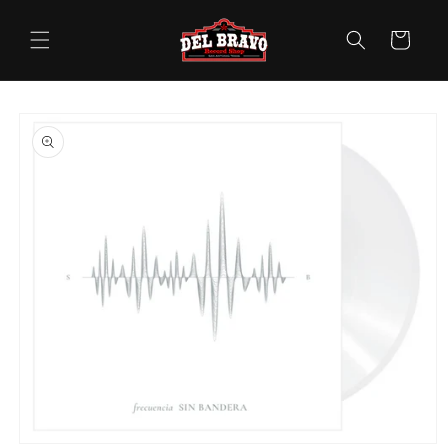
Skip to
content
Cart
Skip to
product
information