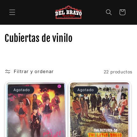
Ir
directamente
al contenido
Carrito
C
Cubiertas de vinilo
o
l
e
Filtrar y ordenar
22 productos
c
Agotado
Agotado
c
i
ó
n