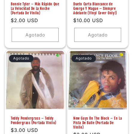
Bonnie Tyler ‎– Más Rápido Que
Dueto Carta Blancance de
La Velocidad De La Noche
George Y Mague ‎– Siempre
(Portada De Vinilo)
Adelante (Vinyl Cover Only!)
Precio
$2.00 USD
Precio
$10.00 USD
habitual
habitual
Agotado
Agotado
Agotado
Agotado
Teddy Pendergrass ‎– Teddy
New Guys On The Block ‎– En La
Pendergrass (Portada Vinilo)
Pista De Baile (Portada De
Vinilo)
Precio
$3.00 USD