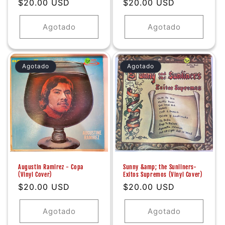
Precio
$20.00 USD
Precio
$20.00 USD
habitual
habitual
Agotado
Agotado
Agotado
Agotado
Augustin Ramirez - Copa
Sunny &amp; the Sunliners-
(Vinyl Cover)
Exitos Supremos (Vinyl Cover)
Precio
$20.00 USD
Precio
$20.00 USD
habitual
habitual
Agotado
Agotado