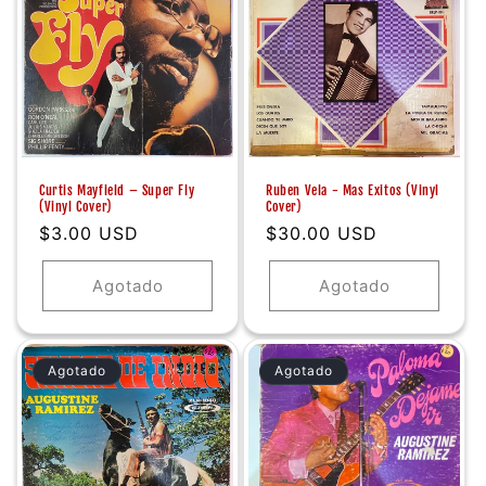
Curtis Mayfield ‎– Super Fly
Ruben Vela - Mas Exitos (Vinyl
(Vinyl Cover)
Cover)
Precio
$3.00 USD
Precio
$30.00 USD
habitual
habitual
Agotado
Agotado
Agotado
Agotado